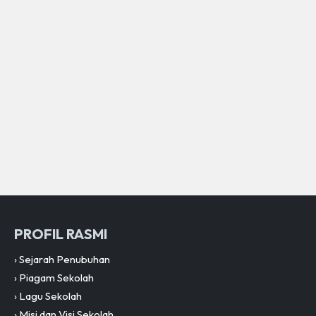
PROFIL RASMI
›
Sejarah Penubuhan
›
Piagam Sekolah
›
Lagu Sekolah
›
Misi dan Visi Sekolah