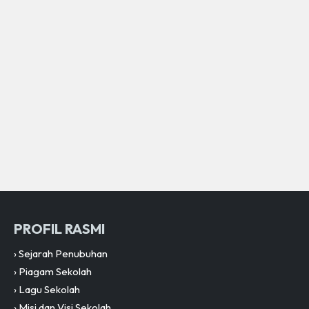
PROFIL RASMI
›
Sejarah Penubuhan
›
Piagam Sekolah
›
Lagu Sekolah
›
Misi dan Visi Sekolah