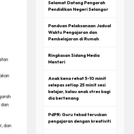
Selamat Datang Pengarah
AKSANAAN HEM
Pendidikan Negeri Selangor
EM
Panduan Pelaksanaan Jadual
Waktu Pengajaran dan
Pembelajaran di Rumah
Ringkasan Sidang Media
atan
Menteri
dakan
Anak kena rehat 5-10 minit
selepas setiap 25 minit sesi
belajar, kalau anak stres bagi
ngarah
dia bertenang
n dan
PdPR: Guru tekad teruskan
pengajaran dengan kreativiti
r, dan