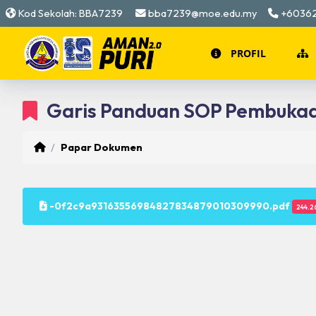
Kod Sekolah: BBA7239
bba7239@moe.edu.my
+6036
PROFIL
SEKAPUR SIREH D
Garis Panduan SOP Pembuka
Digi
LOGO SEKOLAH
Papar Dokumen
T
LAGU SEKOLAH
P
-0f2c9a93163556984827834879010309990.pdf
PIAGAM SEKOLA
244.2
C
SEJARAH PENUB
C
MISI DAN VISI SE
B