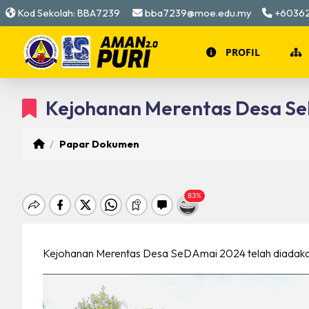
Kod Sekolah: BBA7239
bba7239@moe.edu.my
+6036
PROFIL
SEKAPUR SIREH D
Kejohanan Merentas Desa S
Digi
LOGO SEKOLAH
Papar Dokumen
T
LAGU SEKOLAH
P
PIAGAM SEKOLA
C
SEJARAH PENUB
C
Kejohanan Merentas Desa SeDAmai 2024 telah diadakan
MISI DAN VISI SE
B